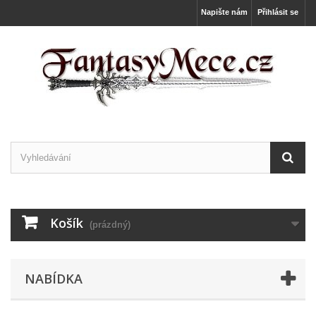
Napište nám
Přihlásit se
Košík
(prázdný)
NABÍDKA