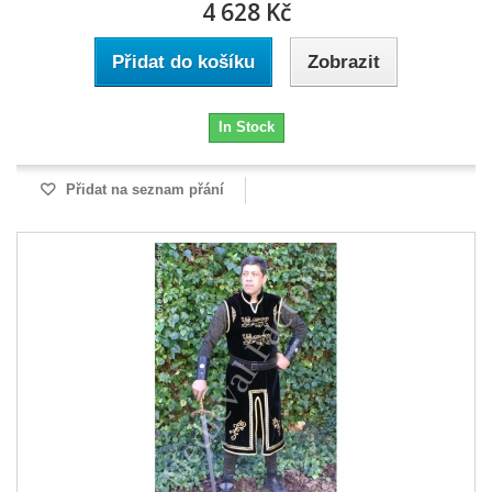
4 628 Kč
Přidat do košíku
Zobrazit
In Stock
Přidat na seznam přání