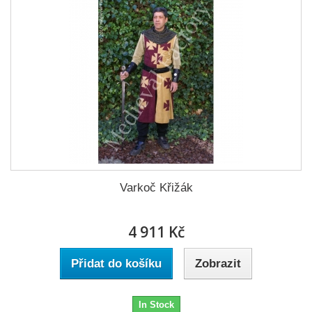
Varkoč Křižák
4 911 Kč
Přidat do košíku
Zobrazit
In Stock