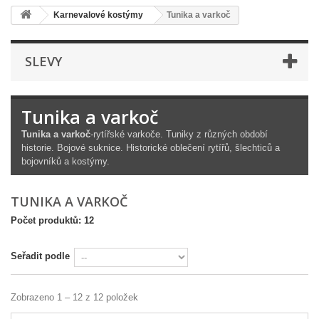
Karnevalové kostýmy
Tunika a varkoč
SLEVY
Tunika a varkoč
Tunika a varkoč
-rytířské varkoče. Tuniky z různých období
historie. Bojové suknice. Historické oblečení rytířů, šlechticů a
bojovníků a kostýmy.
TUNIKA A VARKOČ
Počet produktů: 12
Seřadit podle
Zobrazeno 1 – 12 z 12 položek