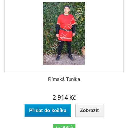
Římská Tunika
2 914 Kč
Přidat do košíku
Zobrazit
7 - 14 dnů