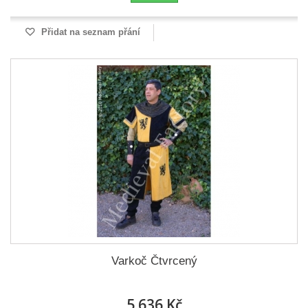
Přidat na seznam přání
Varkoč Čtvrcený
5 636 Kč