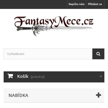
Napište nám
Přihlásit se
Košík
(prázdný)
NABÍDKA