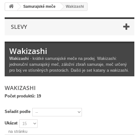
Samurajské meče
Wakizashi
SLEVY
Wakizashi
Wakizashi
- krátké samurajské meče na prodej. Wakizashi:
jednoruční samurajský meč, záložní zbraň samuraje, meč určený
pro boj ve stísněných prostorách. Daišó je set katany a wakizashi.
WAKIZASHI
Počet produktů: 19
Seřadit podle
Ukázat
na stránku