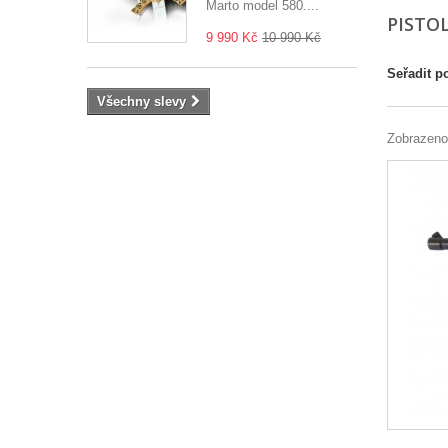
Marto model 580....
PISTO
9 990 Kč
10 990 Kč
Seřadit p
Všechny slevy
Zobrazeno