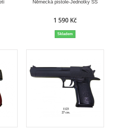
etí
Německá pistole-Jednotky SS
1 590 Kč
Skladem