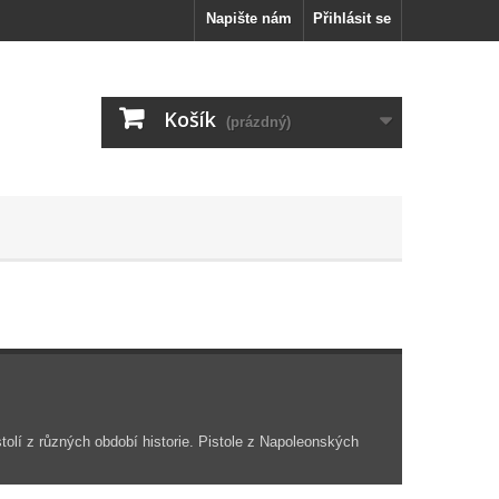
Napište nám
Přihlásit se
Košík
(prázdný)
istolí z různých období historie. Pistole z Napoleonských