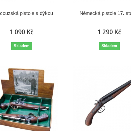
couzská pistole s dýkou
Německá pistole 17. sto
1 090 Kč
1 290 Kč
Skladem
Skladem