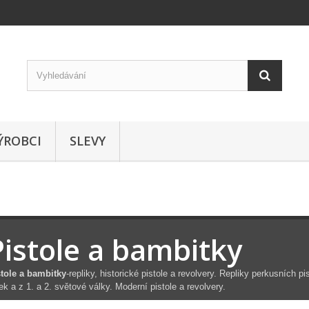
ÝROBCI
SLEVY
Pistole a bambitky
stole a bambitky
-repliky, historické pistole a revolvery. Repliky perkusních p
ek a z 1. a 2. světové války. Moderní pistole a revolvery.