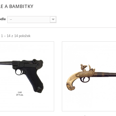
LE A BAMBITKY
odle
--
 1 – 14 z 14 položek