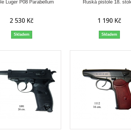
ole Luger P08 Parabellum
Ruská pistole 18. stol
2 530 Kč
1 190 Kč
Skladem
Skladem