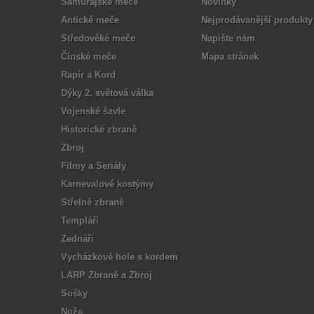
Samurajské meče
Novinky
Antické meče
Nejprodávanější produkty
Středověké meče
Napište nám
Čínské meče
Mapa stránek
Rapír a Kord
Dýky 2. světová válka
Vojenské šavle
Historické zbraně
Zbroj
Filmy a Seriály
Karnevalové kostýmy
Střelné zbraně
Templáři
Zednáři
Vycházkové hole s kordem
LARP Zbraně a Zbroj
Sošky
Nože