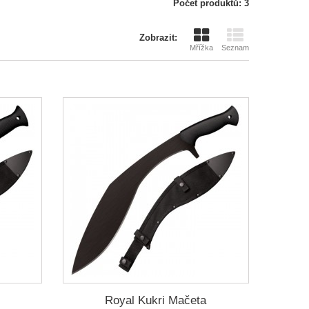
Počet produktů: 3
Zobrazit:
Mřížka
Seznam
Royal Kukri Mačeta