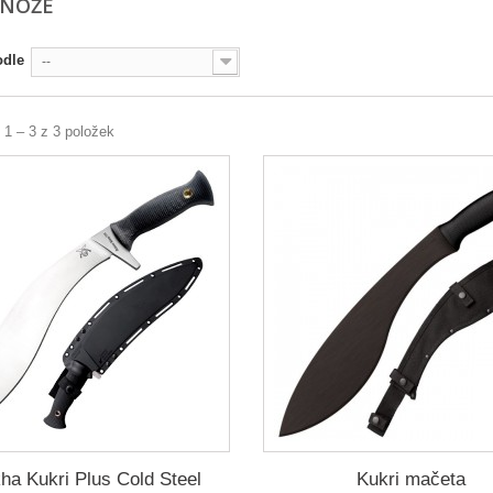
 NOŽE
odle
--
 1 – 3 z 3 položek
ha Kukri Plus Cold Steel
Kukri mačeta