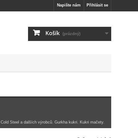
Napište nám
Přihlásit se
Košík
(prázdný)
Cold Steel a dalších výrobců. Gurkha kukri. Kukri mačety.