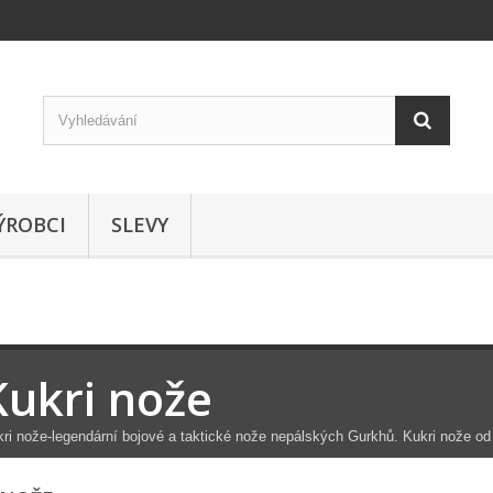
ÝROBCI
SLEVY
Kukri nože
ri nože-legendární bojové a taktické nože nepálských Gurkhů. Kukri nože od 