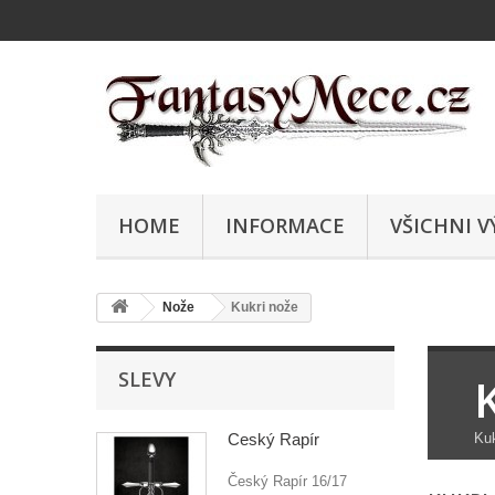
HOME
INFORMACE
VŠICHNI V
Nože
Kukri nože
SLEVY
Český Rapír
Kuk
Český Rapír 16/17