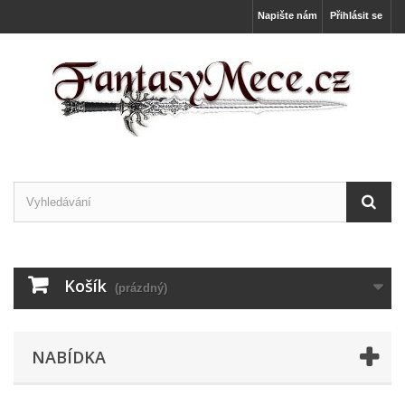
Napište nám
Přihlásit se
Košík
(prázdný)
NABÍDKA