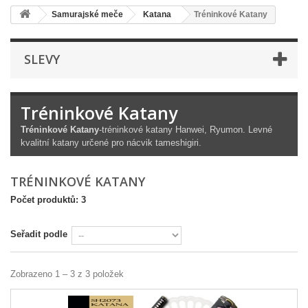
Samurajské meče
Katana
Tréninkové Katany
SLEVY
Tréninkové Katany
Tréninkové Katany
-tréninkové katany Hanwei, Ryumon. Levné
kvalitní katany určené pro nácvik tameshigiri.
TRÉNINKOVÉ KATANY
Počet produktů: 3
Seřadit podle
Zobrazeno 1 – 3 z 3 položek