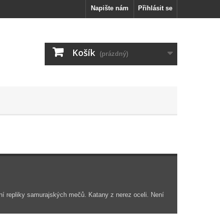
Napište nám
Přihlásit se
Košík
(prázdný)
ní repliky samurajských mečů. Katany z nerez oceli. Není