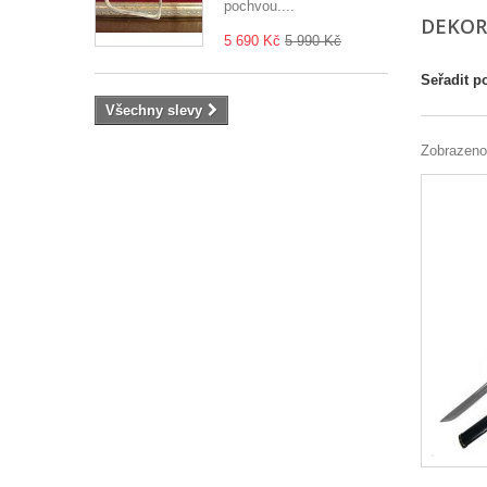
pochvou....
DEKOR
5 690 Kč
5 990 Kč
Seřadit p
Všechny slevy
Zobrazeno