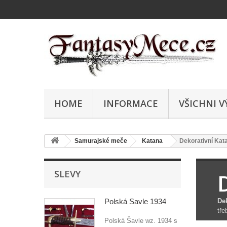
HOME
INFORMACE
VŠICHNI V
Samurajské meče
Katana
Dekorativní Kat
SLEVY
Polská Šavle 1934
De
tře
Polská Šavle wz. 1934 s