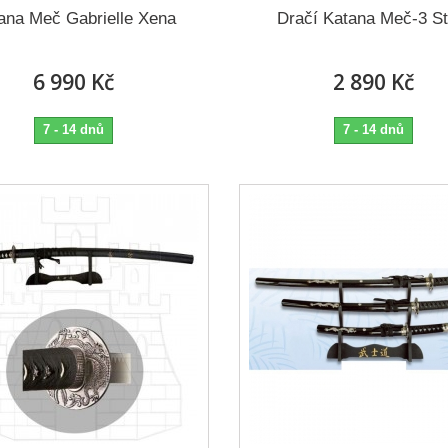
ana Meč Gabrielle Xena
Dračí Katana Meč-3 St
6 990 Kč
2 890 Kč
7 - 14 dnů
7 - 14 dnů