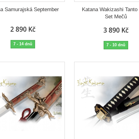
na Samurajská September
Katana Wakizashi Tanto
Set Mečů
2 890 Kč
3 890 Kč
7 - 14 dnů
7 - 10 dnů