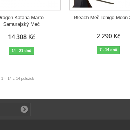
ragon Katana Marto-
Bleach Meč-Ichigo Moon
Samurajský Meč
2 290 Kč
14 308 Kč
7 - 14 dnů
14 - 21 dnů
 1 – 14 z 14 položek