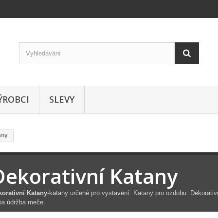
ÝROBCI
SLEVY
any
Dekorativní Katany
korativní Katany
-katany určené pro vystavení. Katany pro ozdobu. Dekorativ
ba údržba meče.