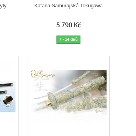
yly
Katana Samurajská Tokugawa
5 790 Kč
7 - 14 dnů