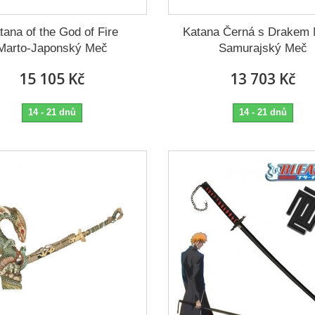
tana of the God of Fire
Katana Černá s Drakem 
Marto-Japonský Meč
Samurajský Meč
15 105 Kč
13 703 Kč
14 - 21 dnů
14 - 21 dnů