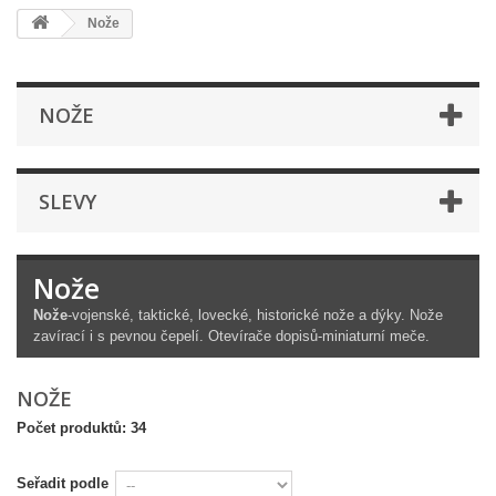
Nože
NOŽE
SLEVY
Nože
Nože
-vojenské, taktické, lovecké, historické nože a dýky. Nože
zavírací i s pevnou čepelí. Otevírače dopisů-miniaturní meče.
NOŽE
Počet produktů: 34
Seřadit podle