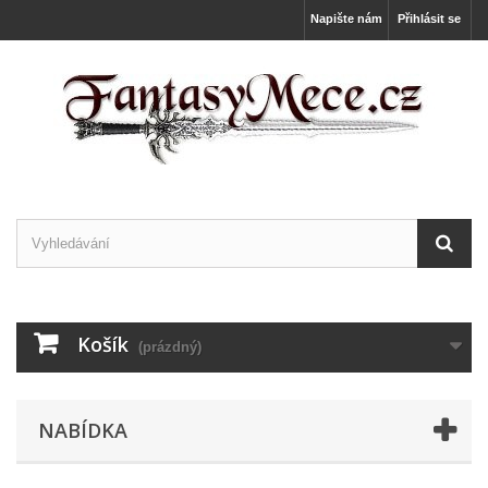
Napište nám
Přihlásit se
Košík
(prázdný)
NABÍDKA