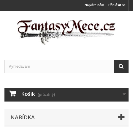
Napište nám
Přihlásit se
Košík
(prázdný)
NABÍDKA