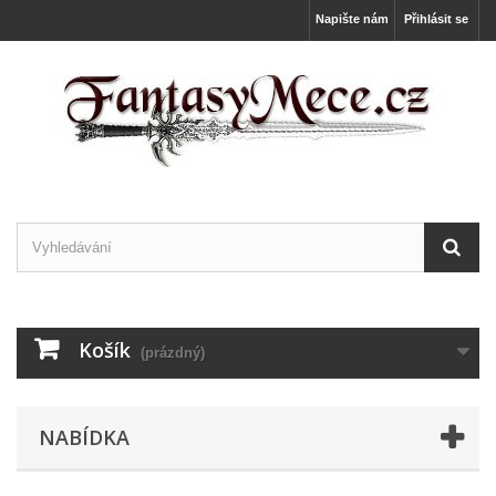
Napište nám
Přihlásit se
Košík
(prázdný)
NABÍDKA