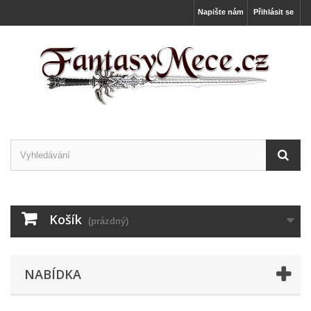
Napište nám
Přihlásit se
Košík
(prázdný)
NABÍDKA