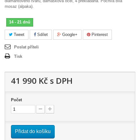
diamantového tvaru, damašková ocel, 4 překládaná. Pochva bílá
mosaz (alpaka).
14 - 21 dnů
Tweet
Sdílet
Google+
Pinterest
Poslat příteli
Tisk
41 990 Kč
s DPH
Počet
Přidat do košíku