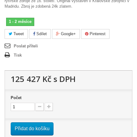
rytířské zbroje ze 16. století. Originál vystaven v Královské zbrojnici v
Madridu. Zbroj je zdobená 24k zlatem.
1 - 2 měsíce
Tweet
Sdílet
Google+
Pinterest
Poslat příteli
Tisk
125 427 Kč
s DPH
Počet
Přidat do košíku