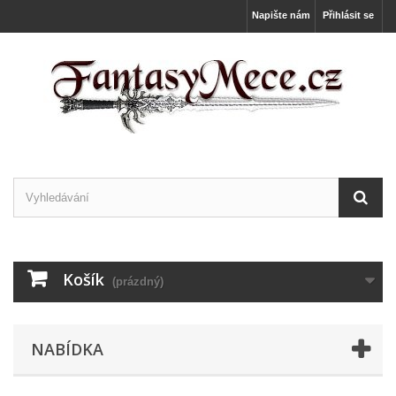
Napište nám
Přihlásit se
Košík
(prázdný)
NABÍDKA